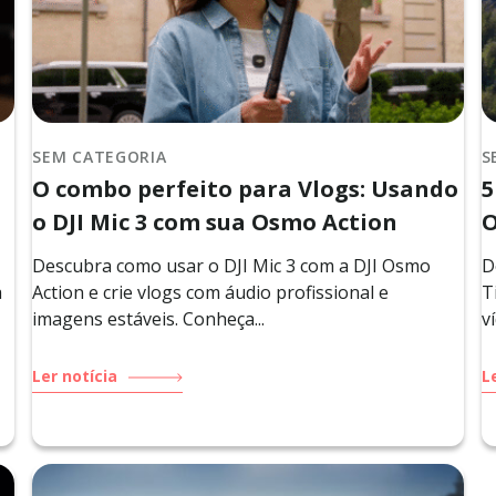
SEM CATEGORIA
S
O combo perfeito para Vlogs: Usando
5
o DJI Mic 3 com sua Osmo Action
O
Descubra como usar o DJI Mic 3 com a DJI Osmo
D
a
Action e crie vlogs com áudio profissional e
T
imagens estáveis. Conheça...
v
Ler notícia
L