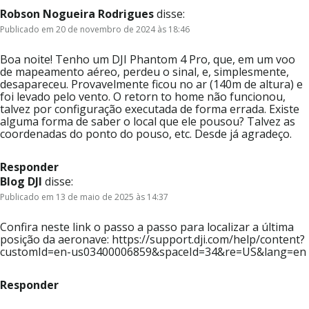
Robson Nogueira Rodrigues
disse:
Publicado em 20 de novembro de 2024 às 18:46
Boa noite! Tenho um DJI Phantom 4 Pro, que, em um voo
de mapeamento aéreo, perdeu o sinal, e, simplesmente,
desapareceu. Provavelmente ficou no ar (140m de altura) e
foi levado pelo vento. O retorn to home não funcionou,
talvez por configuração executada de forma errada. Existe
alguma forma de saber o local que ele pousou? Talvez as
coordenadas do ponto do pouso, etc. Desde já agradeço.
Responder
Blog DJI
disse:
Publicado em 13 de maio de 2025 às 14:37
Confira neste link o passo a passo para localizar a última
posição da aeronave: https://support.dji.com/help/content?
customId=en-us03400006859&spaceId=34&re=US&lang=en
Responder