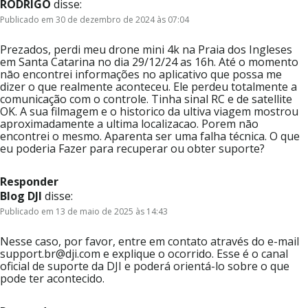
RODRIGO
disse:
Publicado em 30 de dezembro de 2024 às 07:04
Prezados, perdi meu drone mini 4k na Praia dos Ingleses
em Santa Catarina no dia 29/12/24 as 16h. Até o momento
nāo encontrei informações no aplicativo que possa me
dizer o que realmente aconteceu. Ele perdeu totalmente a
comunicação com o controle. Tinha sinal RC e de satellite
OK. A sua filmagem e o historico da ultiva viagem mostrou
aproximadamente a ultima localizacao. Porem nāo
encontrei o mesmo. Aparenta ser uma falha técnica. O que
eu poderia Fazer para recuperar ou obter suporte?
Responder
Blog DJI
disse:
Publicado em 13 de maio de 2025 às 14:43
Nesse caso, por favor, entre em contato através do e-mail
support.br@dji.com e explique o ocorrido. Esse é o canal
oficial de suporte da DJI e poderá orientá-lo sobre o que
pode ter acontecido.