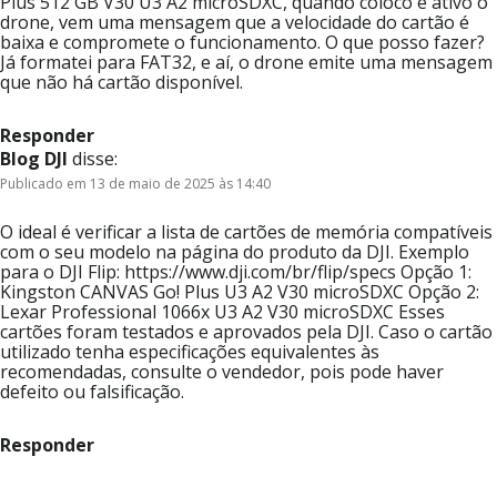
Plus 512 GB V30 U3 A2 microSDXC, quando coloco e ativo o
drone, vem uma mensagem que a velocidade do cartão é
baixa e compromete o funcionamento. O que posso fazer?
Já formatei para FAT32, e aí, o drone emite uma mensagem
que não há cartão disponível.
Responder
Blog DJI
disse:
Publicado em 13 de maio de 2025 às 14:40
O ideal é verificar a lista de cartões de memória compatíveis
com o seu modelo na página do produto da DJI. Exemplo
para o DJI Flip: https://www.dji.com/br/flip/specs Opção 1:
Kingston CANVAS Go! Plus U3 A2 V30 microSDXC Opção 2:
Lexar Professional 1066x U3 A2 V30 microSDXC Esses
cartões foram testados e aprovados pela DJI. Caso o cartão
utilizado tenha especificações equivalentes às
recomendadas, consulte o vendedor, pois pode haver
defeito ou falsificação.
Responder