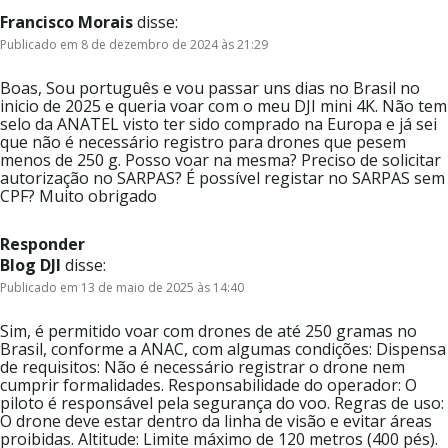
Francisco Morais
disse:
Publicado em 8 de dezembro de 2024 às 21:29
Boas, Sou português e vou passar uns dias no Brasil no
inicio de 2025 e queria voar com o meu DJI mini 4K. Não tem
selo da ANATEL visto ter sido comprado na Europa e já sei
que não é necessário registro para drones que pesem
menos de 250 g. Posso voar na mesma? Preciso de solicitar
autorização no SARPAS? É possível registar no SARPAS sem
CPF? Muito obrigado
Responder
Blog DJI
disse:
Publicado em 13 de maio de 2025 às 14:40
Sim, é permitido voar com drones de até 250 gramas no
Brasil, conforme a ANAC, com algumas condições: Dispensa
de requisitos: Não é necessário registrar o drone nem
cumprir formalidades. Responsabilidade do operador: O
piloto é responsável pela segurança do voo. Regras de uso:
O drone deve estar dentro da linha de visão e evitar áreas
proibidas. Altitude: Limite máximo de 120 metros (400 pés).