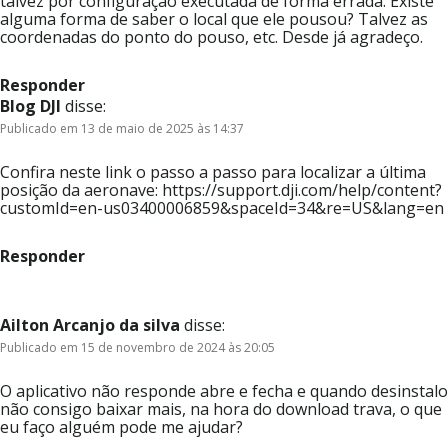
talvez por configuração executada de forma errada. Existe
alguma forma de saber o local que ele pousou? Talvez as
coordenadas do ponto do pouso, etc. Desde já agradeço.
Responder
Blog DJI
disse:
Publicado em 13 de maio de 2025 às 14:37
Confira neste link o passo a passo para localizar a última
posição da aeronave: https://support.dji.com/help/content?
customId=en-us03400006859&spaceId=34&re=US&lang=en
Responder
Ailton Arcanjo da silva
disse:
Publicado em 15 de novembro de 2024 às 20:05
O aplicativo não responde abre e fecha e quando desinstalo
não consigo baixar mais, na hora do download trava, o que
eu faço alguém pode me ajudar?