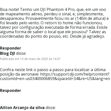
Boa noite! Tenho um DJI Phantom 4 Pro, que, em um voo
de mapeamento aéreo, perdeu o sinal, e, simplesmente,
desapareceu. Provavelmente ficou no ar (140m de altura) e
foi levado pelo vento. O retorn to home não funcionou,
talvez por configuração executada de forma errada. Existe
alguma forma de saber o local que ele pousou? Talvez as
coordenadas do ponto do pouso, etc. Desde já agradeço.
Responder
Blog DJI
disse:
Publicado em 13 de maio de 2025 às 14:37
Confira neste link o passo a passo para localizar a última
posição da aeronave: https://support.dji.com/help/content?
customId=en-us03400006859&spaceId=34&re=US&lang=en
Responder
Ailton Arcanjo da silva
disse: