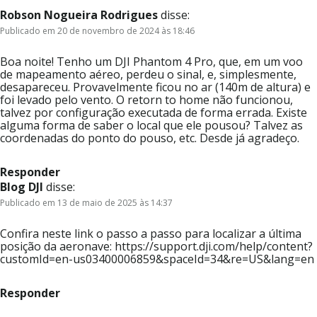
Robson Nogueira Rodrigues
disse:
Publicado em 20 de novembro de 2024 às 18:46
Boa noite! Tenho um DJI Phantom 4 Pro, que, em um voo
de mapeamento aéreo, perdeu o sinal, e, simplesmente,
desapareceu. Provavelmente ficou no ar (140m de altura) e
foi levado pelo vento. O retorn to home não funcionou,
talvez por configuração executada de forma errada. Existe
alguma forma de saber o local que ele pousou? Talvez as
coordenadas do ponto do pouso, etc. Desde já agradeço.
Responder
Blog DJI
disse:
Publicado em 13 de maio de 2025 às 14:37
Confira neste link o passo a passo para localizar a última
posição da aeronave: https://support.dji.com/help/content?
customId=en-us03400006859&spaceId=34&re=US&lang=en
Responder