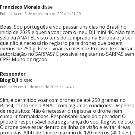
Francisco Morais
disse:
Publicado em 8 de dezembro de 2024 às 21:29
Boas, Sou português e vou passar uns dias no Brasil no
inicio de 2025 e queria voar com o meu DJI mini 4K. Não tem
selo da ANATEL visto ter sido comprado na Europa e já sei
que não é necessário registro para drones que pesem
menos de 250 g. Posso voar na mesma? Preciso de solicitar
autorização no SARPAS? É possível registar no SARPAS sem
CPF? Muito obrigado
Responder
Blog DJI
disse:
Publicado em 13 de maio de 2025 às 14:40
Sim, é permitido voar com drones de até 250 gramas no
Brasil, conforme a ANAC, com algumas condições: Dispensa
de requisitos: Não é necessário registrar o drone nem
cumprir formalidades. Responsabilidade do operador: O
piloto é responsável pela segurança do voo. Regras de uso:
O drone deve estar dentro da linha de visão e evitar áreas
proibidas. Altitude: Limite máximo de 120 metros (400 pés).