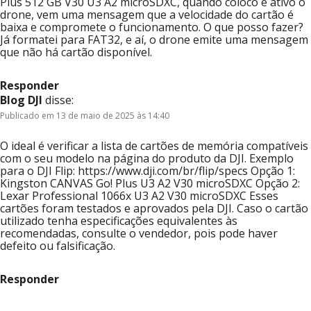
Plus 512 GB V30 U3 A2 microSDXC, quando coloco e ativo o
drone, vem uma mensagem que a velocidade do cartão é
baixa e compromete o funcionamento. O que posso fazer?
Já formatei para FAT32, e aí, o drone emite uma mensagem
que não há cartão disponível.
Responder
Blog DJI
disse:
Publicado em 13 de maio de 2025 às 14:40
O ideal é verificar a lista de cartões de memória compatíveis
com o seu modelo na página do produto da DJI. Exemplo
para o DJI Flip: https://www.dji.com/br/flip/specs Opção 1:
Kingston CANVAS Go! Plus U3 A2 V30 microSDXC Opção 2:
Lexar Professional 1066x U3 A2 V30 microSDXC Esses
cartões foram testados e aprovados pela DJI. Caso o cartão
utilizado tenha especificações equivalentes às
recomendadas, consulte o vendedor, pois pode haver
defeito ou falsificação.
Responder