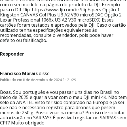
com o seu modelo na página do produto da DJI. Exemplo
para o DJI Flip: https://www.dji.com/br/flip/specs Opção 1:
Kingston CANVAS Go! Plus U3 A2 V30 microSDXC Opção 2:
Lexar Professional 1066x U3 A2 V30 microSDXC Esses
cartões foram testados e aprovados pela DJI. Caso o cartão
utilizado tenha especificações equivalentes às
recomendadas, consulte o vendedor, pois pode haver
defeito ou falsificação.
Responder
Francisco Morais
disse:
Publicado em 8 de dezembro de 2024 às 21:29
Boas, Sou português e vou passar uns dias no Brasil no
inicio de 2025 e queria voar com o meu DJI mini 4K. Não tem
selo da ANATEL visto ter sido comprado na Europa e já sei
que não é necessário registro para drones que pesem
menos de 250 g. Posso voar na mesma? Preciso de solicitar
autorização no SARPAS? É possível registar no SARPAS sem
CPF? Muito obrigado