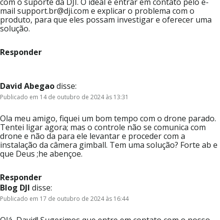
com o suporte da DJI. O ideal é entrar em contato pelo e-
mail support.br@dji.com e explicar o problema com o
produto, para que eles possam investigar e oferecer uma
solução.
Responder
David Abegao
disse:
Publicado em 14 de outubro de 2024 às 13:31
Ola meu amigo, fiquei um bom tempo com o drone parado.
Tentei ligar agora; mas o controle não se comunica com
drone e não da para ele levantar e proceder com a
instalação da câmera gimball. Tem uma solução? Forte ab e
que Deus ;he abençoe.
Responder
Blog DJI
disse:
Publicado em 17 de outubro de 2024 às 16:44
Olá, David! Sugerimos que entre em contato com o nosso