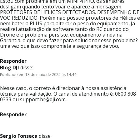
Estou com problema em um MINI 4 PRO. os sensores
desligam quando tento voar e aparece a mensagem
PROTETORES DE HELICES DETECTADOS. DESEMPENHO DE
VOO REDUZIDO. Porém nao possuo protetores de Hélices e
nem bateria PLUS para alterar o peso do equipamento. Já
realizei atualização de software tanto do RC quando do
Drone e o problema persiste. equipamento ainda na
Garantia. o que devo fazer para solucionar esse problema?
uma vez que isso compromete a segurança de voo.
Responder
Blog DJI
disse:
Publicado em 13 de maio de 2025 às 14:44
Nesse caso, o correto é direcionar à nossa assistência
técnica para validação. O canal de atendimento é: 0800 808
0333 ou support.br@dji.com.
Responder
Sergio Fonseca
disse: