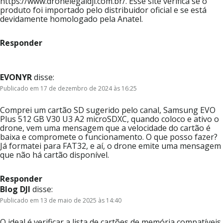
https://www.dronelegaldji.com.br/. Esse site verifica se o
produto foi importado pelo distribuidor oficial e se está
devidamente homologado pela Anatel.
Responder
EVONYR
disse:
Publicado em 17 de dezembro de 2024 às 16:25
Comprei um cartão SD sugerido pelo canal, Samsung EVO
Plus 512 GB V30 U3 A2 microSDXC, quando coloco e ativo o
drone, vem uma mensagem que a velocidade do cartão é
baixa e compromete o funcionamento. O que posso fazer?
Já formatei para FAT32, e aí, o drone emite uma mensagem
que não há cartão disponível.
Responder
Blog DJI
disse:
Publicado em 13 de maio de 2025 às 14:40
O ideal é verificar a lista de cartões de memória compatíveis